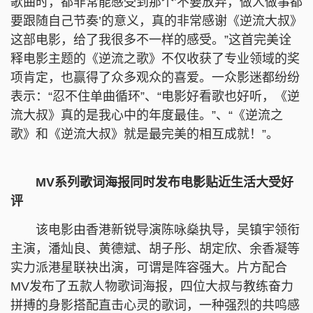
歌曲时，都非常能感受到那个’不要放弃，做人做事都
要跟随自己节奏’的意义，真的非常感谢《逆流大叔》
这部电影，给了我很多不一样的感受。”这首完美诠
释电影主题的《逆流之歌》不仅收获了专业领域的奖
项肯定，也赢得了众多观众的喜爱。一众影迷都纷纷
表示：“忍不住单曲循环”、“电影好看歌也好听，《逆
流大叔》真的是我心中的年度最佳。”、“《逆流之
歌》和《逆流大叔》就是最完美的相互成就！”。
MV系列歌词海报同时发布电影贴近生活大受好
评
该电影由香港新锐导演陈咏燊执导，吴镇宇领衔
主演，潘灿良、黄德斌、胡子彤、胡定欣、余香凝等
实力派港星联袂出演，可谓是阵容强大。片方配合
MV发布了五款人物歌词海报，四位大叔与教练奋力
拼搏的身影搭配直击心灵的歌词，一种强烈的共鸣感