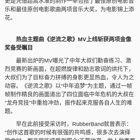
更是凭借超高水准的制作一举包揽了最佳原创电影音
乐和最佳原创电影歌曲两项音乐大奖，为电影锦上添
花。
热血主题曲《逆流之歌》MV上线斩获两项金像
奖备受瞩目
最新出炉的MV曝光了中年大叔们勤奋练习、激
烈竞赛的新画面，在超燃旋律和励志歌词的烘托下，
大叔们为了目标奋力拼搏的身影更显热血，令人为之
动容。《逆流之歌》以“中年追梦”为主题，通过一帧
帧制作精良的画面道出了四位面临中年危机的大叔在
“龙舟竞技”中重拾冲劲，振作起来克服各自人生的难
题。
早在此前接受采访时，RubberBand就曾表示：
“创作这首歌的时候有很强的共鸣感，很多次去演绎