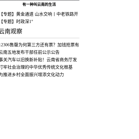
有一种叫云南的生活
【专题】黄金通道 山水交响丨中老铁路开
通
【专题】时政深1°
云南观察
12306售罄为何第三方还有票？加钱抢票有
用
云南五地发布干部任前公示公告
事关汽车以旧换新补贴！云南省商务厅发
布公
打牢社会治理的中华优秀传统文化根基
为推进乡村全面振兴增添文化动力