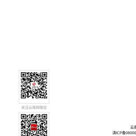
关注云南网微信
云
滇ICP备0800