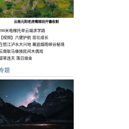
云南元阳老虎嘴梯田开镰收割
288米电梯托举云端求学路
【视频】六健护航 茁壮成长
在怒江泸水大兴地 邂逅烟雨峡谷秘境
云南耿马傣族民间木偶戏
碧草连天 落日熔金
专题