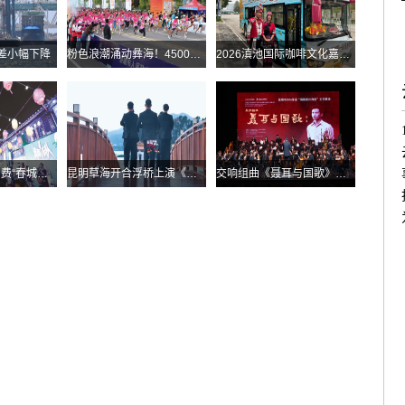
差小幅下降
粉色浪潮涌动彝海！4500余名跑者乐跑楚雄喜迎火把节
2026滇池国际咖啡文化嘉年华怎么去？最全交通攻略戳进来→
昆明打造“三新”消费“春城样板”
昆明草海开合浮桥上演《目瑙纵歌》刀舞
交响组曲《聂耳与国歌》登陆春城剧院