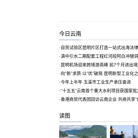
今日云南
·
自贸试验区昆明片区打造一站式出海法
·
滇中引水二期配套工程红河段阿白冲隧
·
昆明机场迎来跨境游高峰 前7个月进出境旅客
·
向“新”求质 以“优”破局 昆明新型工业化
·
今年上半年 玉溪市工业生产承压奋进
·
“十五五”云南首个重大水利项目获国家批
·
香港商贸代表团回访云南企业 共商共享“
读图