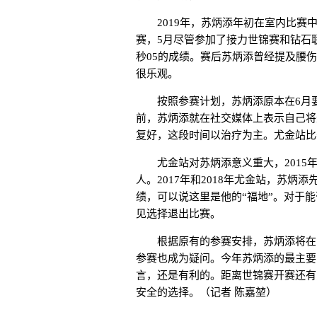
2019年，苏炳添年初在室内比赛中
赛，5月尽管参加了接力世锦赛和钻石
秒05的成绩。赛后苏炳添曾经提及腰
很乐观。
按照参赛计划，苏炳添原本在6月要
前，苏炳添就在社交媒体上表示自己将
复好，这段时间以治疗为主。尤金站比
尤金站对苏炳添意义重大，2015年
人。2017年和2018年尤金站，苏炳
绩，可以说这里是他的“福地”。对于
见选择退出比赛。
根据原有的参赛安排，苏炳添将在7
参赛也成为疑问。今年苏炳添的最主要
言，还是有利的。距离世锦赛开赛还有
安全的选择。（记者 陈嘉堃）