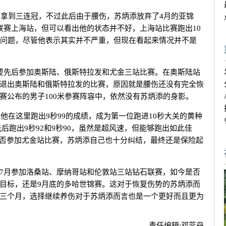
拿到三连冠，不过此后由于腰伤，苏炳添放弃了4月的亚锦
联赛上海站，但可以看出他的状态并不好，上海站比赛跑出10
伤问题，尽管他表示其实并不严重，但现在看起来情况并不是
先后参加奥斯陆、俄斯特拉发和尤金三站比赛。在奥斯陆站
退出奥斯陆和俄斯特拉发的比赛，原因就是腰伤还没有完全恢
赛公布的男子100米参赛阵容中，依然没有苏炳添的身影。
他在这里跑出9秒99的成绩，成为第一位跑进10秒大关的黄种
添先后跑出9秒92和9秒90，虽然是超风速，但能够跑出如此佳
能否参加尤金站比赛，苏炳添自己也十分纠结，最终还是保险起
月参加洛桑站、摩纳哥站和伦敦站三站钻石联赛，如今是否
目标，还是9月底的多哈世锦赛。这对于恢复伤势的苏炳添而
三个月，选择继续养伤对于苏炳添而言也是一个更好而且更为
责任编辑:
邓蕊丹