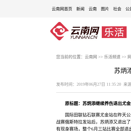
云南网首页
新闻
云南
图片
社会
公
您当前的位置：
云南网
>>
乐活频道
>>
苏炳
发布时间：
2019年06月27日 11:35:20
来源
原标题：苏炳添继续养伤退出尤金
国际田联钻石联赛尤金站在昨天公布
战赛俄斯特拉发站后，苏炳添又退出了
有现身赛场，整个6月三站比赛全部退