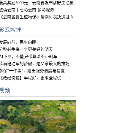
中国
最高奖励5000元！云南省发布涉野生动植
物违
点读云南丨七彩云南 多彩服务
《云南省野生植物保护条例》表决通过 8
月15
彩云网评
发展向前，民生向暖
分秒必争拼一个更美好的明天
AI下乡，不能只带算法不带刹车
挂满电动车的骄傲，是父亲最大的排场
参保“一件事”，跑出服务温度与精度
【政经说说】半程好，更求全程优
视频