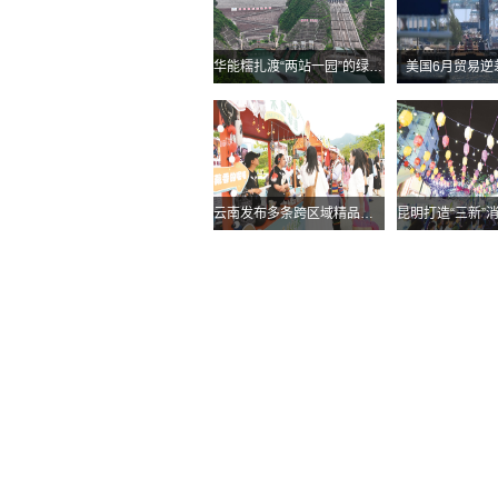
华能糯扎渡“两站一园”的绿色实践
美国6月贸易逆
云南发布多条跨区域精品自驾线路