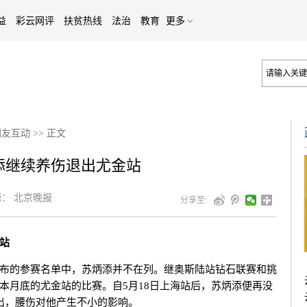
益
彩云网评
扶贫热线
法治
教育
更多
网友互动
>>
正文
添继续养伤退出尤金站
：
北京晚报
分享至:
站
的参赛名单中，苏炳添并不在列。继奥斯陆站钻石联赛和挑
本月底的尤金站的比赛。自5月18日上海站后，苏炳添便再没
出，腰伤对他产生不小的影响。