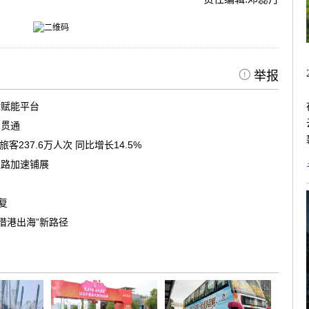
举报
律赋能平台
洞贯通
237.6万人次 同比增长14.5%
之路加速铺展
复
借港出海”新路径